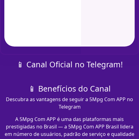
📱 Canal Oficial no Telegram!
📱 Benefícios do Canal
Descubra as vantagens de seguir a 5Mpg Com APP no
Telegram
A 5Mpg Com APP é uma das plataformas mais
prestigiadas no Brasil — a 5Mpg Com APP Brasil lidera
em número de usuários, padrão de serviço e qualidade