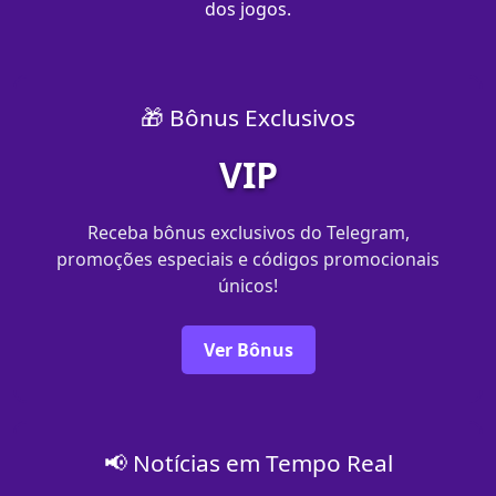
dos jogos.
🎁 Bônus Exclusivos
VIP
Receba bônus exclusivos do Telegram,
promoções especiais e códigos promocionais
únicos!
Ver Bônus
📢 Notícias em Tempo Real