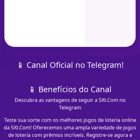
📱 Canal Oficial no Telegram!
📱 Benefícios do Canal
Descubra as vantagens de seguir a 5Xt.Com no
Telegram
Teste sua sorte com os melhores jogos de loteria online
da 5Xt.Com! Oferecemos uma ampla variedade de jogos
de loteria com prêmios incríveis. Registre-se agora e