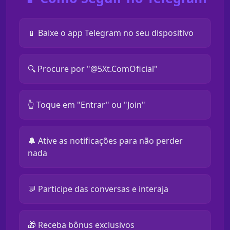
📱 Baixe o app Telegram no seu dispositivo
🔍 Procure por "@5Xt.ComOficial"
👆 Toque em "Entrar" ou "Join"
🔔 Ative as notificações para não perder
nada
💬 Participe das conversas e interaja
🎁 Receba bônus exclusivos