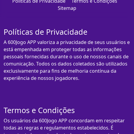
Políticas de Privacidade
Termos e Condições
Sitemap
Políticas de Privacidade
A 600Jogo APP valoriza a privacidade de seus usuários e
está empenhada em proteger todas as informações
pessoais fornecidas durante o uso de nossos canais de
comunicação. Todos os dados coletados são utilizados
exclusivamente para fins de melhoria contínua da
experiência de nossos jogadores.
Termos e Condições
Os usuários da 600Jogo APP concordam em respeitar
todas as regras e regulamentos estabelecidos. É