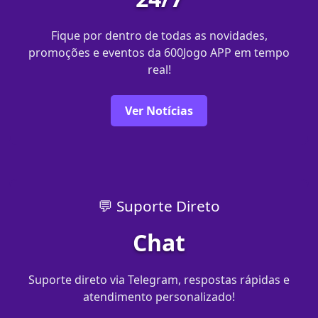
Fique por dentro de todas as novidades,
promoções e eventos da 600Jogo APP em tempo
real!
Ver Notícias
💬 Suporte Direto
Chat
Suporte direto via Telegram, respostas rápidas e
atendimento personalizado!