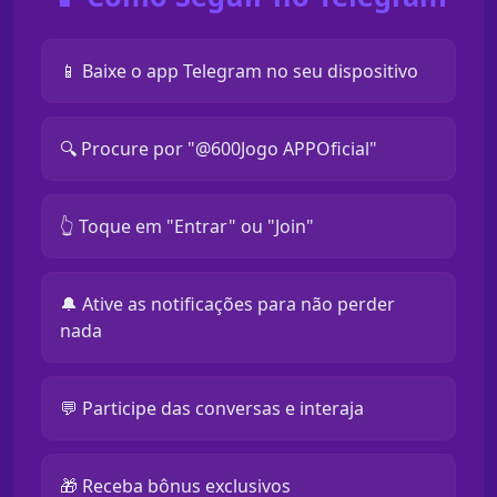
📱 Baixe o app Telegram no seu dispositivo
🔍 Procure por "@600Jogo APPOficial"
👆 Toque em "Entrar" ou "Join"
🔔 Ative as notificações para não perder
nada
💬 Participe das conversas e interaja
🎁 Receba bônus exclusivos