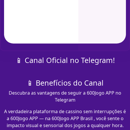
📱 Canal Oficial no Telegram!
📱 Benefícios do Canal
Descubra as vantagens de seguir a 600Jogo APP no
Telegram
A verdadeira plataforma de cassino sem interrupções é
a 600Jogo APP — na 600Jogo APP Brasil , você sente o
impacto visual e sensorial dos jogos a qualquer hora.