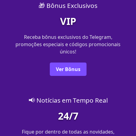
🎁 Bônus Exclusivos
VIP
Receba bônus exclusivos do Telegram,
promoções especiais e códigos promocionais
únicos!
Ver Bônus
📢 Notícias em Tempo Real
24/7
Fique por dentro de todas as novidades,