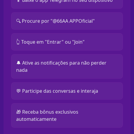
📱 Baixe o app Telegram no seu dispositivo
🔍 Procure por "@66AA APPOficial"
👆 Toque em "Entrar" ou "Join"
🔔 Ative as notificações para não perder
nada
💬 Participe das conversas e interaja
🎁 Receba bônus exclusivos
automaticamente