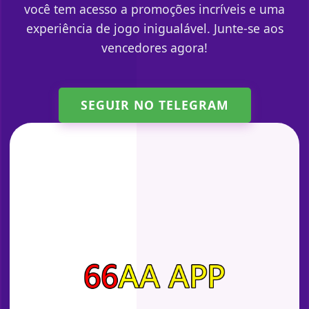
você tem acesso a promoções incríveis e uma
experiência de jogo inigualável. Junte-se aos
vencedores agora!
SEGUIR NO TELEGRAM