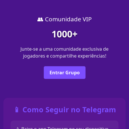
👥 Comunidade VIP
1000+
Junte-se a uma comunidade exclusiva de
jogadores e compartilhe experiências!
Entrar Grupo
📱 Como Seguir no Telegram