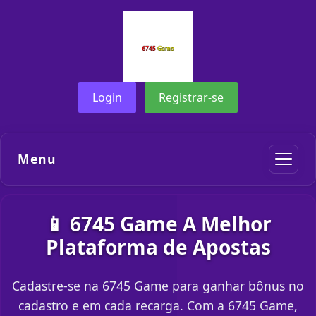
Login
Registrar-se
Menu
📱 6745 Game A Melhor
Plataforma de Apostas
Cadastre-se na 6745 Game para ganhar bônus no
cadastro e em cada recarga. Com a 6745 Game,