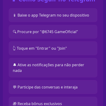
📱 Baixe o app Telegram no seu dispositivo
🔍 Procure por "@6745 GameOficial"
👆 Toque em "Entrar" ou "Join"
🔔 Ative as notificações para não perder
nada
💬 Participe das conversas e interaja
🎁 Receba bônus exclusivos