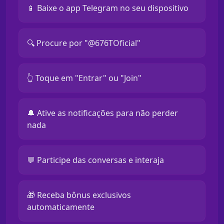
📱 Baixe o app Telegram no seu dispositivo
🔍 Procure por "@676TOficial"
👆 Toque em "Entrar" ou "Join"
🔔 Ative as notificações para não perder
nada
💬 Participe das conversas e interaja
🎁 Receba bônus exclusivos
automaticamente