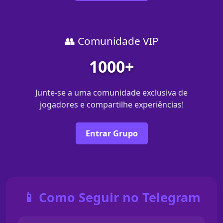
👥 Comunidade VIP
1000+
Junte-se a uma comunidade exclusiva de
jogadores e compartilhe experiências!
Entrar Grupo
📱 Como Seguir no Telegram