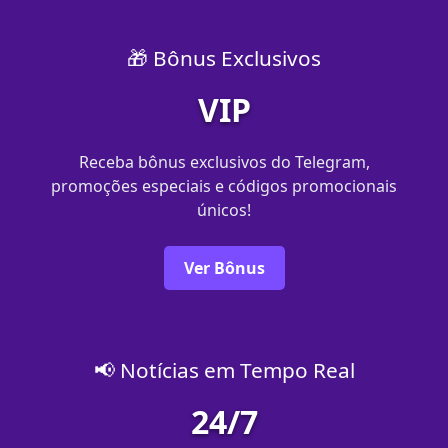
🎁 Bônus Exclusivos
VIP
Receba bônus exclusivos do Telegram,
promoções especiais e códigos promocionais
únicos!
Ver Bônus
📢 Notícias em Tempo Real
24/7