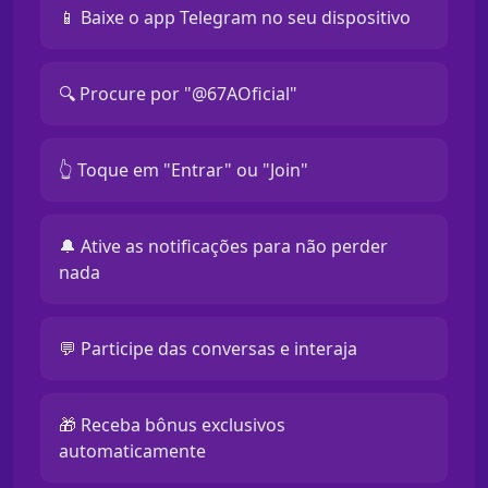
📱 Baixe o app Telegram no seu dispositivo
🔍 Procure por "@67AOficial"
👆 Toque em "Entrar" ou "Join"
🔔 Ative as notificações para não perder
nada
💬 Participe das conversas e interaja
🎁 Receba bônus exclusivos
automaticamente