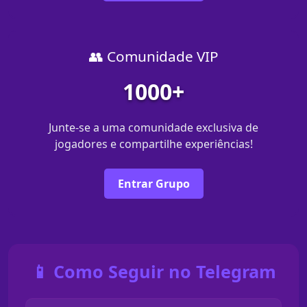
👥 Comunidade VIP
1000+
Junte-se a uma comunidade exclusiva de
jogadores e compartilhe experiências!
Entrar Grupo
📱 Como Seguir no Telegram