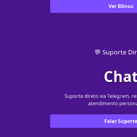
Ver Bônus
💬 Suporte Di
Cha
Suporte direto via Telegram, r
atendimento persona
Falar Suport