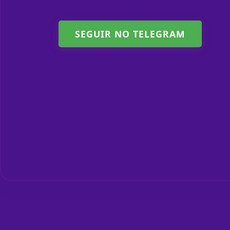
SEGUIR NO TELEGRAM