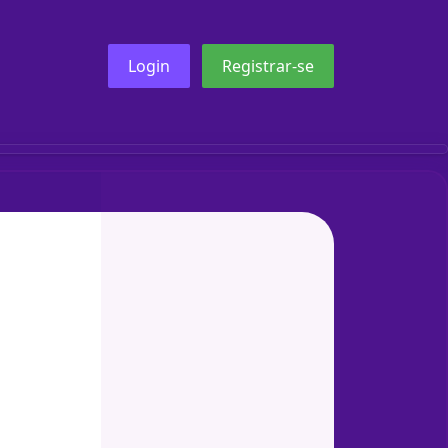
Login
Registrar-se