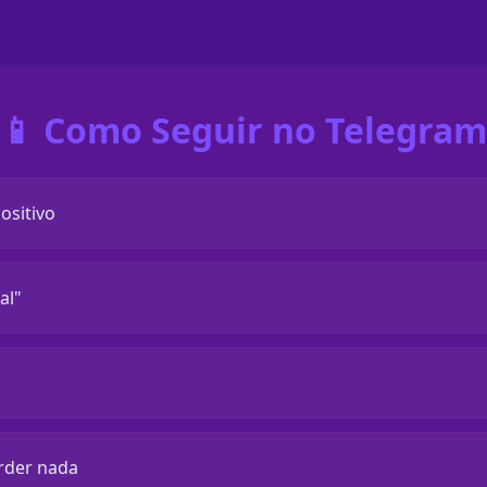
📱 Como Seguir no Telegram
ositivo
al"
erder nada