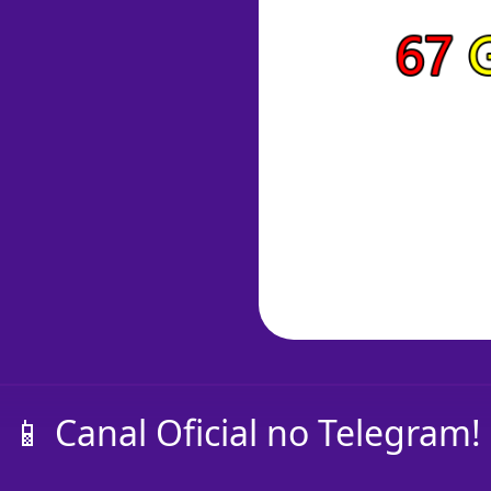
📱 Canal Oficial no Telegram!