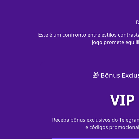
D
Este é um confronto entre estilos contrastan
jogo promete equilí
🎁 Bônus Exclu
VIP
Receba bônus exclusivos do Telegra
e códigos promocionai