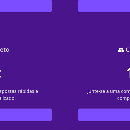
reto
👥 
t
espostas rápidas e
Junte-se a uma com
lizado!
compa
e