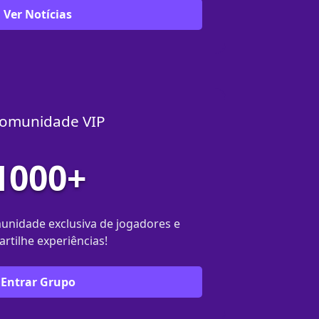
Ver Notícias
Comunidade VIP
1000+
unidade exclusiva de jogadores e
rtilhe experiências!
Entrar Grupo