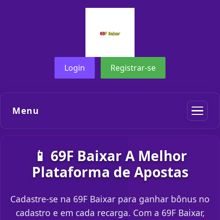
Login
Registrar-se
Menu
📱 69F Baixar A Melhor
Plataforma de Apostas
Cadastre-se na 69F Baixar para ganhar bônus no
cadastro e em cada recarga. Com a 69F Baixar,