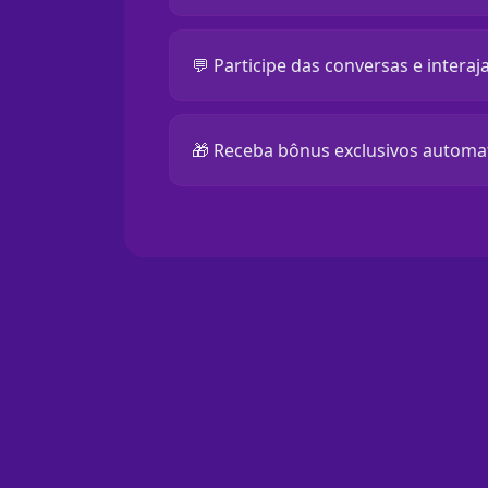
💬 Participe das conversas e interaj
🎁 Receba bônus exclusivos autom