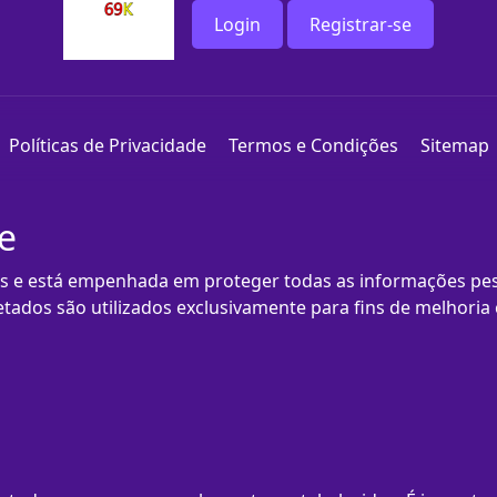
Login
Registrar-se
Políticas de Privacidade
Termos e Condições
Sitemap
de
ios e está empenhada em proteger todas as informações pe
tados são utilizados exclusivamente para fins de melhoria