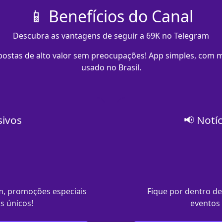
📱 Benefícios do Canal
Descubra as vantagens de seguir a 69K no Telegram
apostas de alto valor sem preocupações! App simples, com
usado no Brasil.
sivos
📢 Notí
m, promoções especiais
Fique por dentro d
s únicos!
eventos