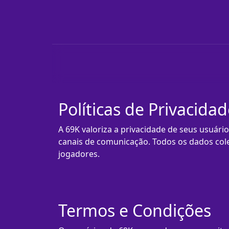
Políticas de Privacida
A 69K valoriza a privacidade de seus usuár
canais de comunicação. Todos os dados cole
jogadores.
Termos e Condições