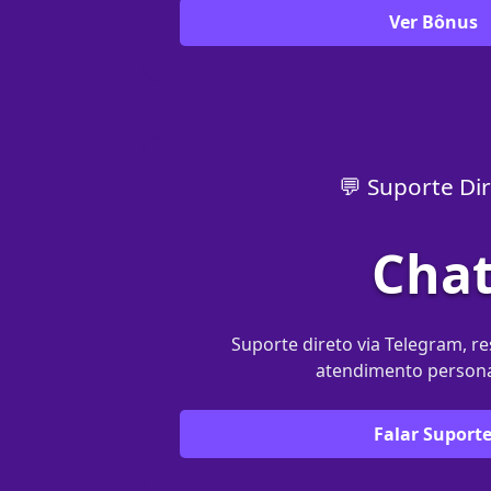
Ver Bônus
💬 Suporte Di
Cha
Suporte direto via Telegram, r
atendimento persona
Falar Suport