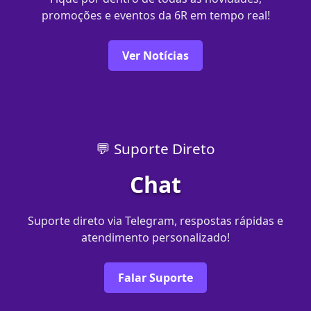
promoções e eventos da 6R em tempo real!
Ver Notícias
💬 Suporte Direto
Chat
Suporte direto via Telegram, respostas rápidas e
atendimento personalizado!
Falar Suporte