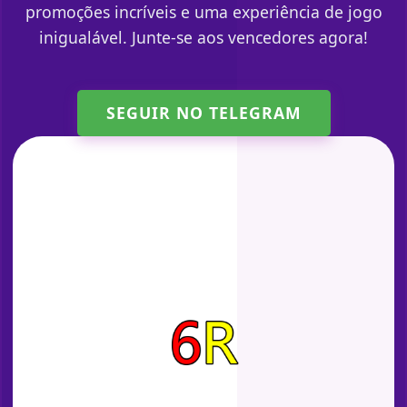
promoções incríveis e uma experiência de jogo
inigualável. Junte-se aos vencedores agora!
SEGUIR NO TELEGRAM