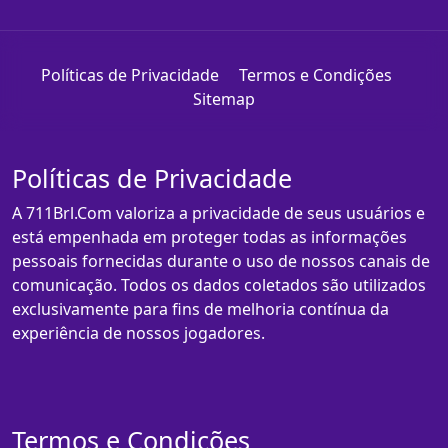
Políticas de Privacidade
Termos e Condições
Sitemap
Políticas de Privacidade
A 711Brl.Com valoriza a privacidade de seus usuários e
está empenhada em proteger todas as informações
pessoais fornecidas durante o uso de nossos canais de
comunicação. Todos os dados coletados são utilizados
exclusivamente para fins de melhoria contínua da
experiência de nossos jogadores.
Termos e Condições