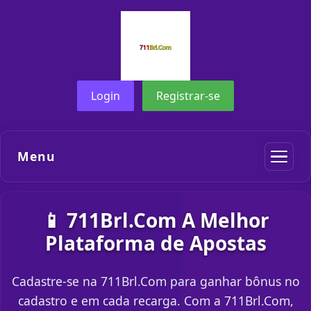
Login
Registrar-se
Menu
📱 711Brl.Com A Melhor
Plataforma de Apostas
Cadastre-se na 711Brl.Com para ganhar bônus no
cadastro e em cada recarga. Com a 711Brl.Com,