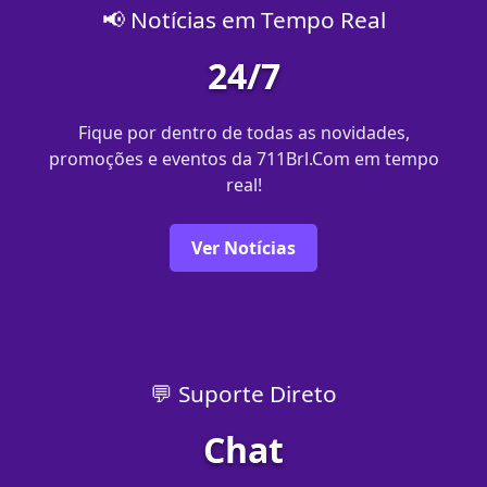
📢 Notícias em Tempo Real
24/7
Fique por dentro de todas as novidades,
promoções e eventos da 711Brl.Com em tempo
real!
Ver Notícias
💬 Suporte Direto
Chat