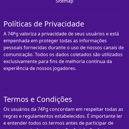
Sitemap
Políticas de Privacidade
A 74Pg valoriza a privacidade de seus usuários e está
empenhada em proteger todas as informações
pessoais fornecidas durante o uso de nossos canais de
comunicação. Todos os dados coletados são utilizados
exclusivamente para fins de melhoria contínua da
experiência de nossos jogadores.
Termos e Condições
Os usuários da 74Pg concordam em respeitar todas as
regras e regulamentos estabelecidos. É importante ler
e entender todos os termos antes de participar de