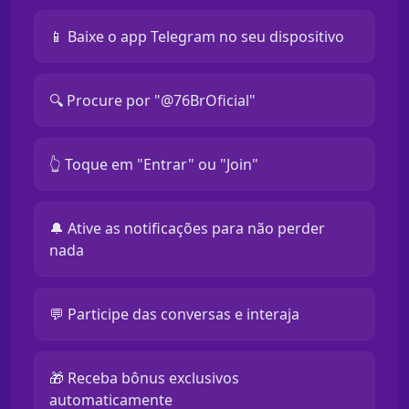
📱 Baixe o app Telegram no seu dispositivo
🔍 Procure por "@76BrOficial"
👆 Toque em "Entrar" ou "Join"
🔔 Ative as notificações para não perder
nada
💬 Participe das conversas e interaja
🎁 Receba bônus exclusivos
automaticamente