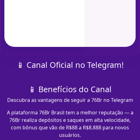
📱 Canal Oficial no Telegram!
📱 Benefícios do Canal
Descubra as vantagens de seguir a 76Br no Telegram
A plataforma 76Br Brasil tem a melhor reputação — a
76Br realiza depósitos e saques em alta velocidade,
com bônus que vão de R$88 a R$8.888 para novos
usuários.