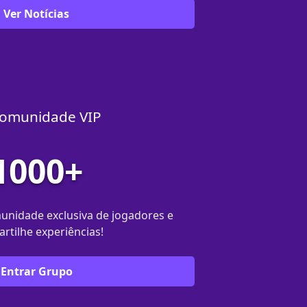
Ver Notícias
Comunidade VIP
1000+
unidade exclusiva de jogadores e
rtilhe experiências!
Entrar Grupo