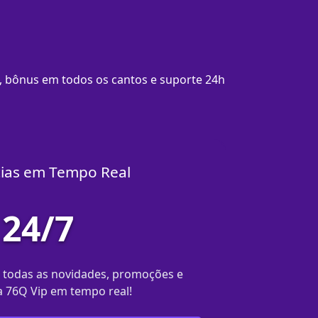
s, bônus em todos os cantos e suporte 24h
cias em Tempo Real
24/7
e todas as novidades, promoções e
a 76Q Vip em tempo real!