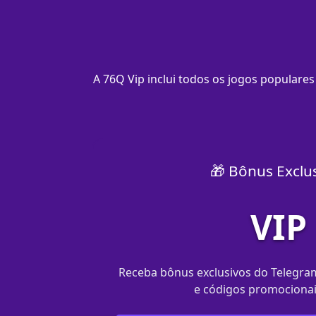
A 76Q Vip inclui todos os jogos populare
🎁 Bônus Exclu
VIP
Receba bônus exclusivos do Telegra
e códigos promocionai