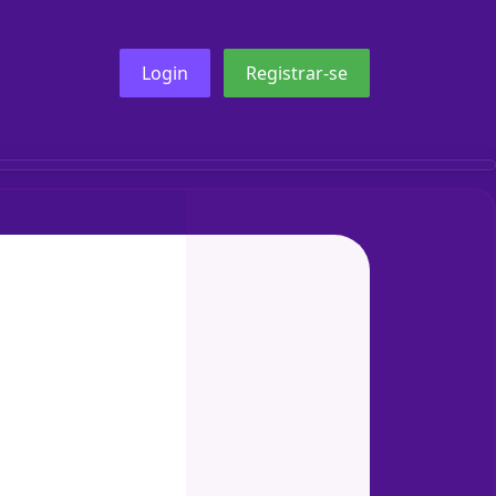
Login
Registrar-se