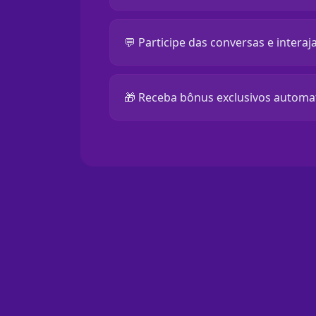
💬 Participe das conversas e interaj
🎁 Receba bônus exclusivos autom