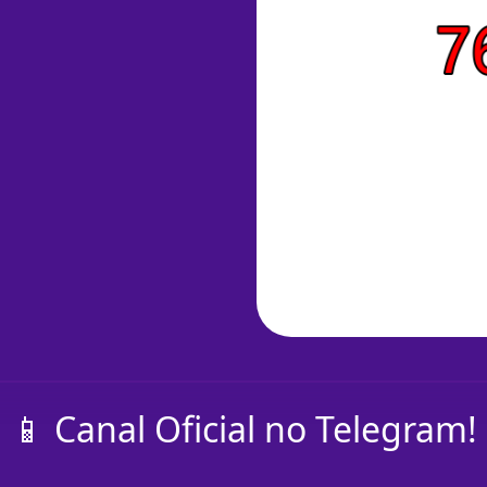
📱 Canal Oficial no Telegram!