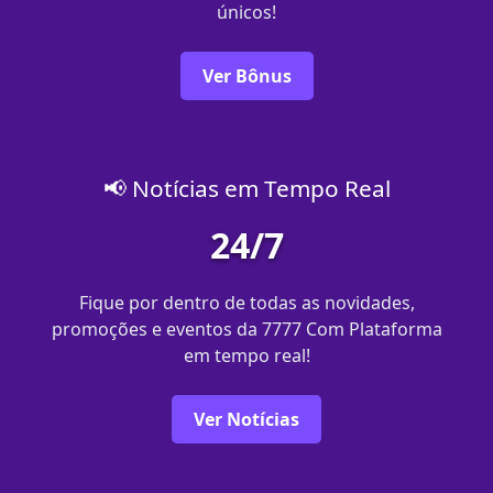
únicos!
Ver Bônus
📢 Notícias em Tempo Real
24/7
Fique por dentro de todas as novidades,
promoções e eventos da 7777 Com Plataforma
em tempo real!
Ver Notícias