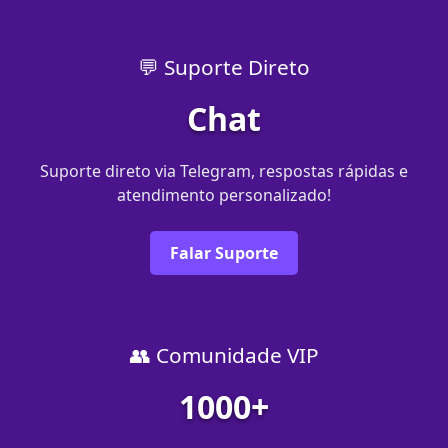
💬 Suporte Direto
Chat
Suporte direto via Telegram, respostas rápidas e
atendimento personalizado!
Falar Suporte
👥 Comunidade VIP
1000+