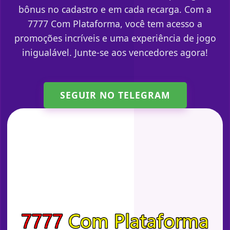
bônus no cadastro e em cada recarga. Com a
7777 Com Plataforma, você tem acesso a
promoções incríveis e uma experiência de jogo
inigualável. Junte-se aos vencedores agora!
SEGUIR NO TELEGRAM