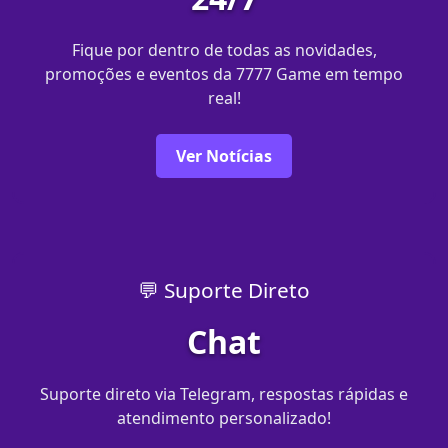
Fique por dentro de todas as novidades,
promoções e eventos da 7777 Game em tempo
real!
Ver Notícias
💬 Suporte Direto
Chat
Suporte direto via Telegram, respostas rápidas e
atendimento personalizado!