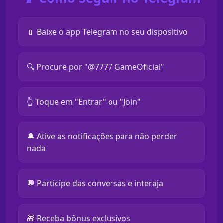
📱 Baixe o app Telegram no seu dispositivo
🔍 Procure por "@7777 GameOficial"
👆 Toque em "Entrar" ou "Join"
🔔 Ative as notificações para não perder
nada
💬 Participe das conversas e interaja
🎁 Receba bônus exclusivos