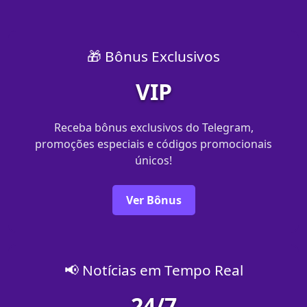
🎁 Bônus Exclusivos
VIP
Receba bônus exclusivos do Telegram,
promoções especiais e códigos promocionais
únicos!
Ver Bônus
📢 Notícias em Tempo Real
24/7