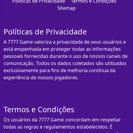
Políticas de Privacidade
Termos e Condições
Sitemap
Políticas de Privacidade
A 7777 Game valoriza a privacidade de seus usuários e
está empenhada em proteger todas as informações
pessoais fornecidas durante o uso de nossos canais de
comunicação. Todos os dados coletados são utilizados
exclusivamente para fins de melhoria contínua da
experiência de nossos jogadores.
Termos e Condições
Os usuários da 7777 Game concordam em respeitar
todas as regras e regulamentos estabelecidos. É