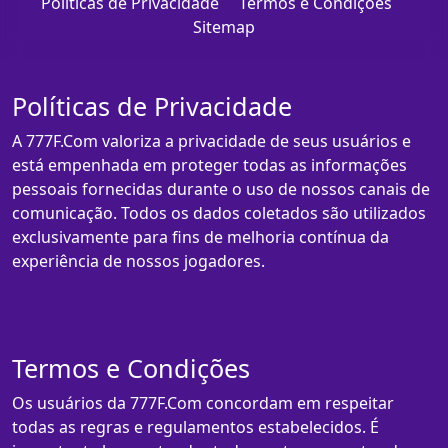
Políticas de Privacidade
Termos e Condições
Sitemap
Políticas de Privacidade
A 777F.Com valoriza a privacidade de seus usuários e
está empenhada em proteger todas as informações
pessoais fornecidas durante o uso de nossos canais de
comunicação. Todos os dados coletados são utilizados
exclusivamente para fins de melhoria contínua da
experiência de nossos jogadores.
Termos e Condições
Os usuários da 777F.Com concordam em respeitar
todas as regras e regulamentos estabelecidos. É