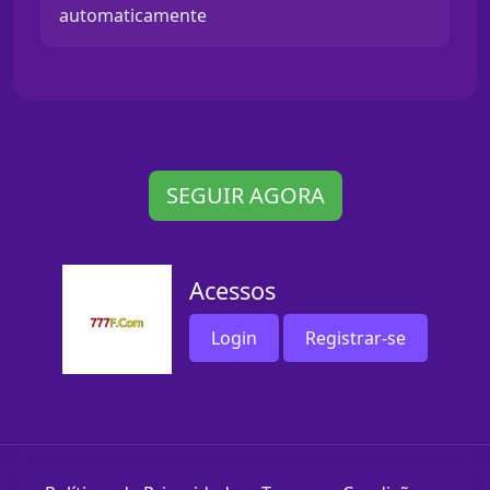
automaticamente
SEGUIR AGORA
Acessos
Login
Registrar-se