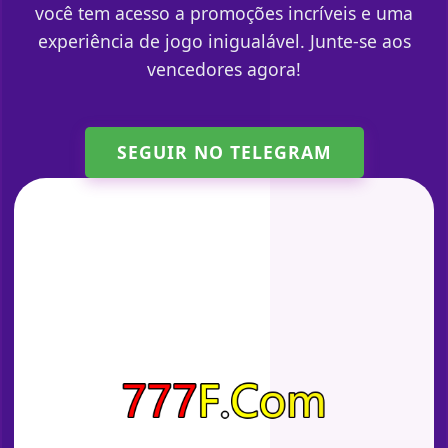
você tem acesso a promoções incríveis e uma
experiência de jogo inigualável. Junte-se aos
vencedores agora!
SEGUIR NO TELEGRAM