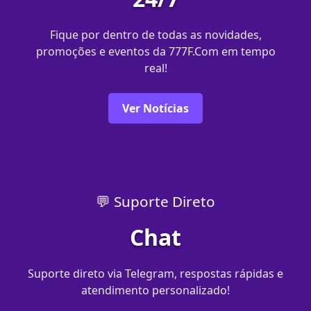
Fique por dentro de todas as novidades,
promoções e eventos da 777F.Com em tempo
real!
Ver Notícias
💬 Suporte Direto
Chat
Suporte direto via Telegram, respostas rápidas e
atendimento personalizado!