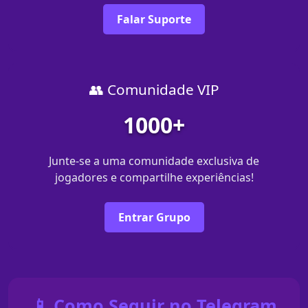
Falar Suporte
👥 Comunidade VIP
1000+
Junte-se a uma comunidade exclusiva de
jogadores e compartilhe experiências!
Entrar Grupo
📱 Como Seguir no Telegram