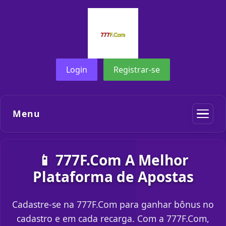
Login
Registrar-se
Menu
📱 777F.Com A Melhor
Plataforma de Apostas
Cadastre-se na 777F.Com para ganhar bônus no
cadastro e em cada recarga. Com a 777F.Com,