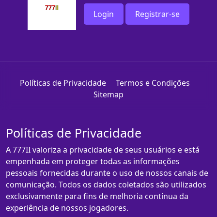
Login
Registrar-se
Políticas de Privacidade
Termos e Condições
Sitemap
Políticas de Privacidade
A 777II valoriza a privacidade de seus usuários e está
empenhada em proteger todas as informações
pessoais fornecidas durante o uso de nossos canais de
comunicação. Todos os dados coletados são utilizados
exclusivamente para fins de melhoria contínua da
experiência de nossos jogadores.