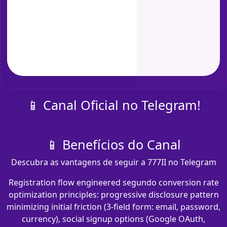
📱 Canal Oficial no Telegram!
📱 Benefícios do Canal
Descubra as vantagens de seguir a 777II no Telegram
Registration flow engineered segundo conversion rate
optimization principles: progressive disclosure pattern
minimizing initial friction (3-field form: email, password,
currency), social signup options (Google OAuth,