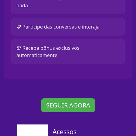
nada
💬 Participe das conversas e interaja
🎁 Receba bônus exclusivos
automaticamente
SEGUIR AGORA
Acessos