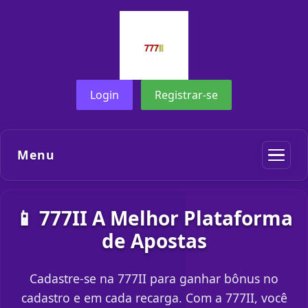
Login
Registrar-se
Menu
📱 777II A Melhor Plataforma
de Apostas
Cadastre-se na 777II para ganhar bônus no
cadastro e em cada recarga. Com a 777II, você