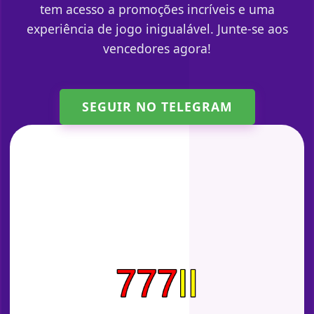
tem acesso a promoções incríveis e uma
experiência de jogo inigualável. Junte-se aos
vencedores agora!
SEGUIR NO TELEGRAM