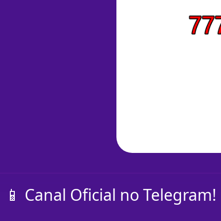
📱 Canal Oficial no Telegram!