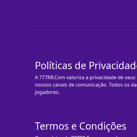
Políticas de Privacida
A 777RR.Com valoriza a privacidade de seu
nossos canais de comunicação. Todos os dad
jogadores.
Termos e Condições