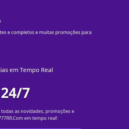
m
ntes e completos e muitas promoções para
cias em Tempo Real
24/7
e todas as novidades, promoções e
777RR.Com em tempo real!