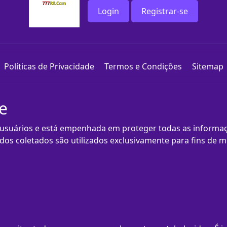
Login
Registrar-se
Políticas de Privacidade
Termos e Condições
Sitemap
de
s usuários e está empenhada em proteger todas as informaç
os coletados são utilizados exclusivamente para fins de m