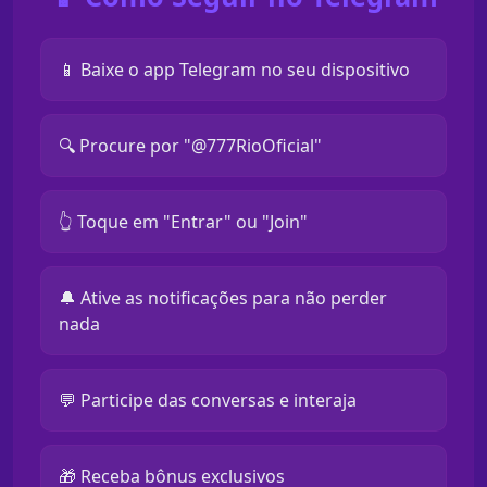
📱 Baixe o app Telegram no seu dispositivo
🔍 Procure por "@777RioOficial"
👆 Toque em "Entrar" ou "Join"
🔔 Ative as notificações para não perder
nada
💬 Participe das conversas e interaja
🎁 Receba bônus exclusivos