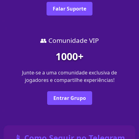
Falar Suporte
👥 Comunidade VIP
1000+
Junte-se a uma comunidade exclusiva de
jogadores e compartilhe experiências!
Entrar Grupo
📱 Como Seguir no Telegram