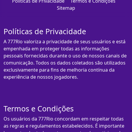
Políticas de Privacidade
Termos e Condições
Sitemap
Políticas de Privacidade
A 777Rio valoriza a privacidade de seus usuários e está
empenhada em proteger todas as informações
pessoais fornecidas durante o uso de nossos canais de
comunicação. Todos os dados coletados são utilizados
exclusivamente para fins de melhoria contínua da
experiência de nossos jogadores.
Termos e Condições
Os usuários da 777Rio concordam em respeitar todas
as regras e regulamentos estabelecidos. É importante