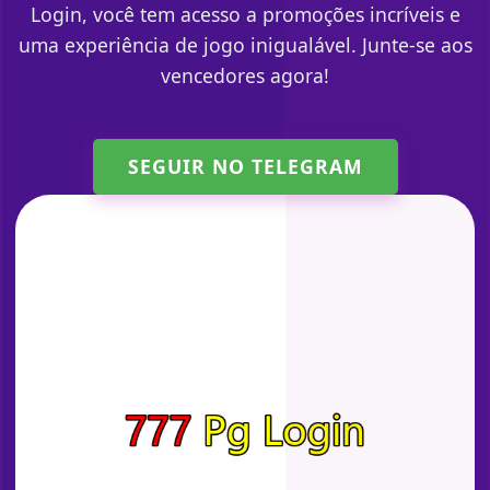
Login, você tem acesso a promoções incríveis e
uma experiência de jogo inigualável. Junte-se aos
vencedores agora!
SEGUIR NO TELEGRAM