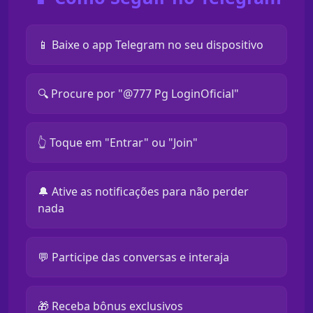
📱 Baixe o app Telegram no seu dispositivo
🔍 Procure por "@777 Pg LoginOficial"
👆 Toque em "Entrar" ou "Join"
🔔 Ative as notificações para não perder
nada
💬 Participe das conversas e interaja
🎁 Receba bônus exclusivos