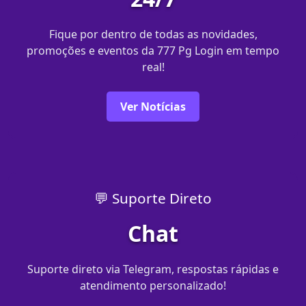
Fique por dentro de todas as novidades,
promoções e eventos da 777 Pg Login em tempo
real!
Ver Notícias
💬 Suporte Direto
Chat
Suporte direto via Telegram, respostas rápidas e
atendimento personalizado!