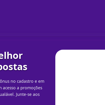
elhor
postas
ônus no cadastro e em
m acesso a promoções
ualável. Junte-se aos