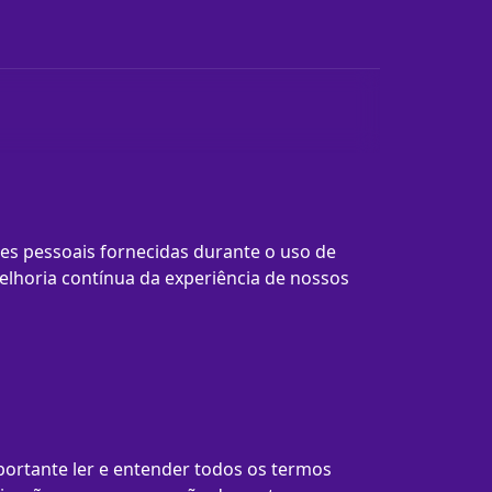
es pessoais fornecidas durante o uso de
elhoria contínua da experiência de nossos
ortante ler e entender todos os termos