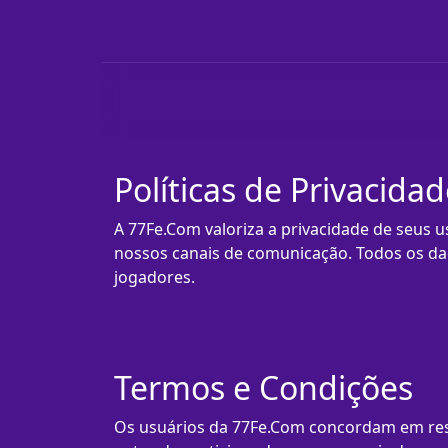
Políticas de Privacida
A 77Fe.Com valoriza a privacidade de seus 
nossos canais de comunicação. Todos os dad
jogadores.
Termos e Condições
Os usuários da 77Fe.Com concordam em resp