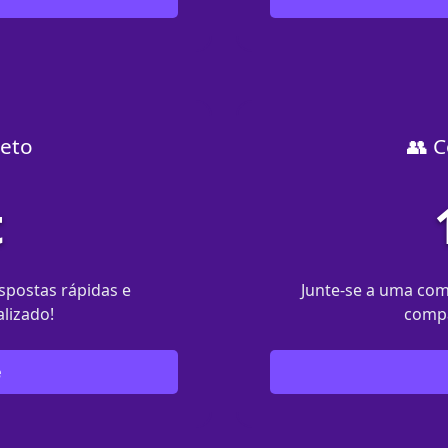
reto
👥 
t
espostas rápidas e
Junte-se a uma com
lizado!
compa
e