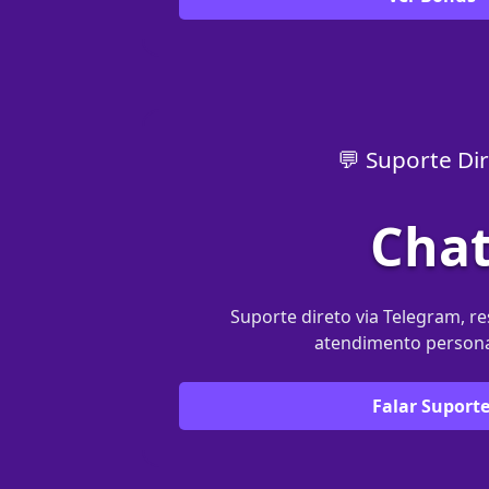
💬 Suporte Di
Cha
Suporte direto via Telegram, r
atendimento persona
Falar Suport