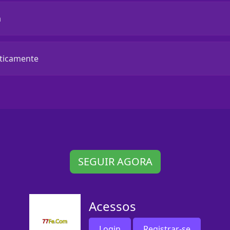
a
aticamente
SEGUIR AGORA
Acessos
Login
Registrar-se