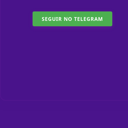
SEGUIR NO TELEGRAM