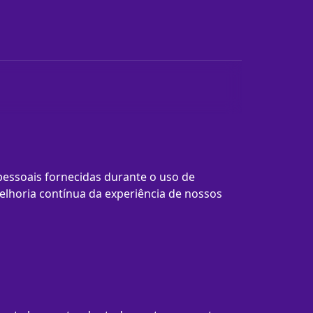
pessoais fornecidas durante o uso de
elhoria contínua da experiência de nossos