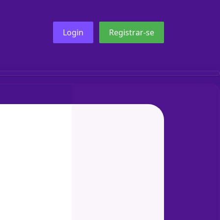
Login
Registrar-se