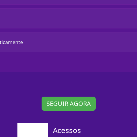
a
aticamente
SEGUIR AGORA
Acessos