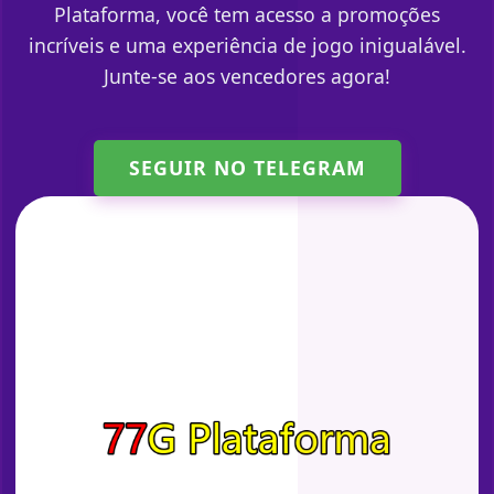
Plataforma, você tem acesso a promoções
incríveis e uma experiência de jogo inigualável.
Junte-se aos vencedores agora!
SEGUIR NO TELEGRAM