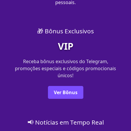
pessoais.
🎁 Bônus Exclusivos
VIP
Receba bônus exclusivos do Telegram,
promoções especiais e códigos promocionais
únicos!
Ver Bônus
📢 Notícias em Tempo Real