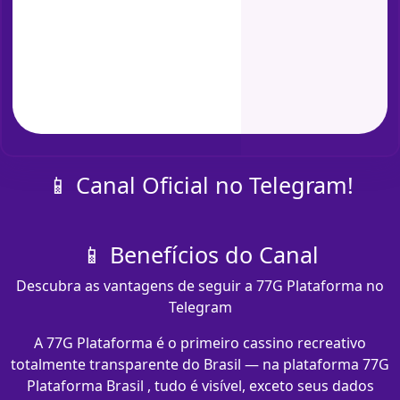
📱 Canal Oficial no Telegram!
📱 Benefícios do Canal
Descubra as vantagens de seguir a 77G Plataforma no
Telegram
A 77G Plataforma é o primeiro cassino recreativo
totalmente transparente do Brasil — na plataforma 77G
Plataforma Brasil , tudo é visível, exceto seus dados