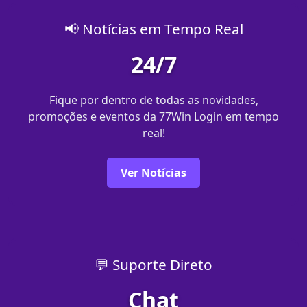
📢 Notícias em Tempo Real
24/7
Fique por dentro de todas as novidades,
promoções e eventos da 77Win Login em tempo
real!
Ver Notícias
💬 Suporte Direto
Chat