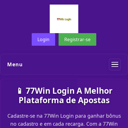
Login
Registrar-se
Menu
📱 77Win Login A Melhor
Plataforma de Apostas
Cadastre-se na 77Win Login para ganhar bônus
no cadastro e em cada recarga. Com a 77Win