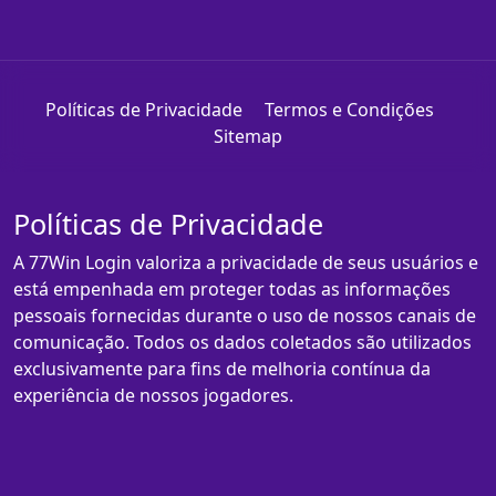
Políticas de Privacidade
Termos e Condições
Sitemap
Políticas de Privacidade
A 77Win Login valoriza a privacidade de seus usuários e
está empenhada em proteger todas as informações
pessoais fornecidas durante o uso de nossos canais de
comunicação. Todos os dados coletados são utilizados
exclusivamente para fins de melhoria contínua da
experiência de nossos jogadores.