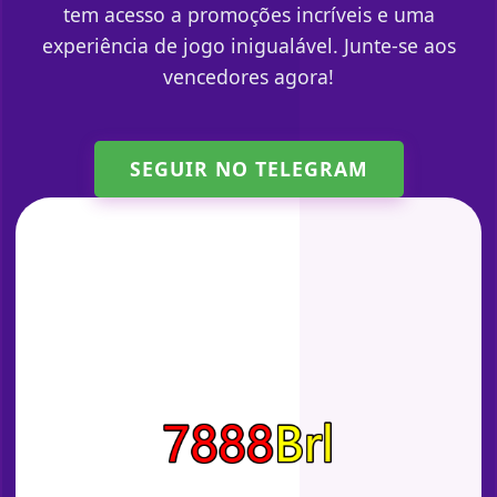
tem acesso a promoções incríveis e uma
experiência de jogo inigualável. Junte-se aos
vencedores agora!
SEGUIR NO TELEGRAM