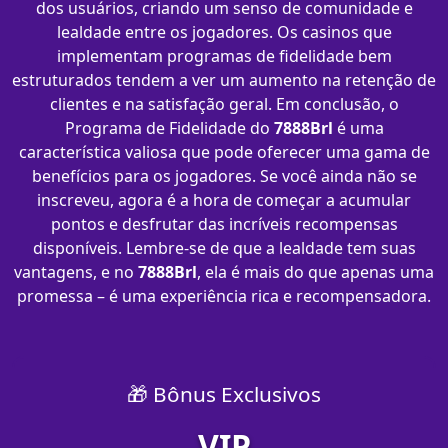
dos usuários, criando um senso de comunidade e
lealdade entre os jogadores. Os casinos que
implementam programas de fidelidade bem
estruturados tendem a ver um aumento na retenção de
clientes e na satisfação geral. Em conclusão, o
Programa de Fidelidade do
7888Brl
é uma
característica valiosa que pode oferecer uma gama de
benefícios para os jogadores. Se você ainda não se
inscreveu, agora é a hora de começar a acumular
pontos e desfrutar das incríveis recompensas
disponíveis. Lembre-se de que a lealdade tem suas
vantagens, e no
7888Brl
, ela é mais do que apenas uma
promessa – é uma experiência rica e recompensadora.
🎁 Bônus Exclusivos
VIP