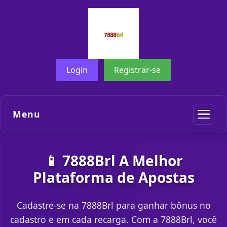
Login
Registrar-se
Menu
📱 7888Brl A Melhor
Plataforma de Apostas
Cadastre-se na 7888Brl para ganhar bônus no
cadastro e em cada recarga. Com a 7888Brl, você