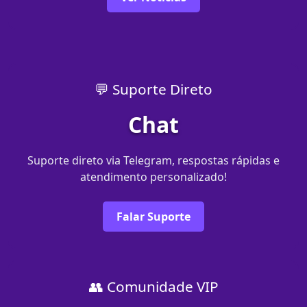
💬 Suporte Direto
Chat
Suporte direto via Telegram, respostas rápidas e
atendimento personalizado!
Falar Suporte
👥 Comunidade VIP