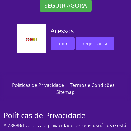
SEGUIR AGORA
Acessos
Login
Registrar-se
Políticas de Privacidade
Termos e Condições
Sitemap
Políticas de Privacidade
A 7888Brl valoriza a privacidade de seus usuários e está