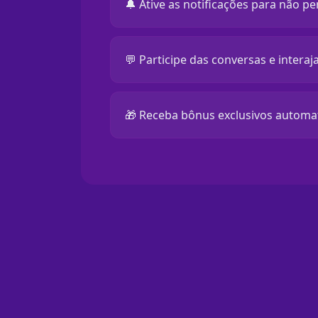
🔔 Ative as notificações para não p
💬 Participe das conversas e interaj
🎁 Receba bônus exclusivos autom