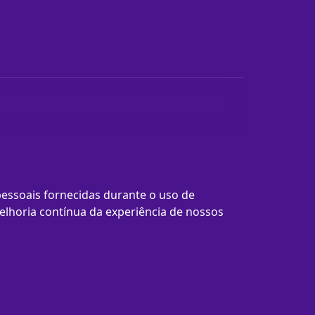
pessoais fornecidas durante o uso de
elhoria contínua da experiência de nossos