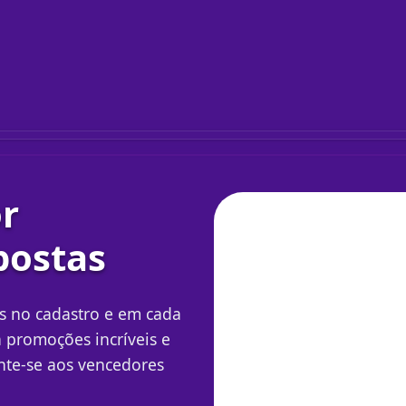
or
postas
s no cadastro e em cada
 promoções incríveis e
unte-se aos vencedores