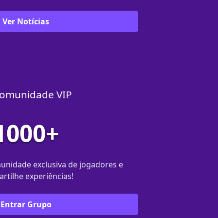
Ver Notícias
Comunidade VIP
1000+
unidade exclusiva de jogadores e
rtilhe experiências!
Entrar Grupo