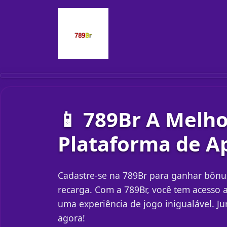
📱 789Br A Melh
Plataforma de A
Cadastre-se na 789Br para ganhar bônu
recarga. Com a 789Br, você tem acesso a
uma experiência de jogo inigualável. J
agora!