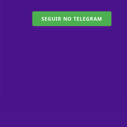
SEGUIR NO TELEGRAM