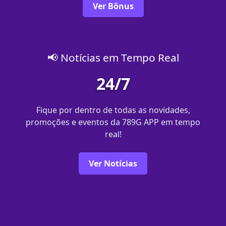
Ver Bônus
📢 Notícias em Tempo Real
24/7
Fique por dentro de todas as novidades,
promoções e eventos da 789G APP em tempo
real!
Ver Notícias