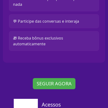
nada
💬 Participe das conversas e interaja
🎁 Receba bônus exclusivos
automaticamente
SEGUIR AGORA
Acessos