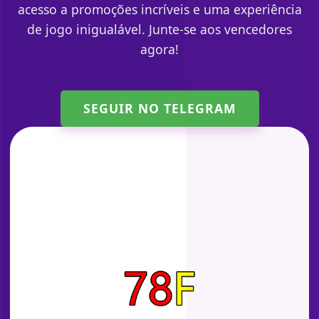
acesso a promoções incríveis e uma experiência
de jogo inigualável. Junte-se aos vencedores
agora!
SEGUIR NO TELEGRAM