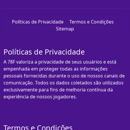
Políticas de Privacidade
Termos e Condições
Sitemap
Políticas de Privacidade
A 78F valoriza a privacidade de seus usuários e está
empenhada em proteger todas as informações
pessoais fornecidas durante o uso de nossos canais de
comunicação. Todos os dados coletados são utilizados
exclusivamente para fins de melhoria contínua da
experiência de nossos jogadores.
Termos e Condições