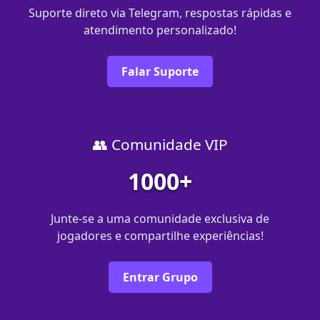
Suporte direto via Telegram, respostas rápidas e
atendimento personalizado!
Falar Suporte
👥 Comunidade VIP
1000+
Junte-se a uma comunidade exclusiva de
jogadores e compartilhe experiências!
Entrar Grupo