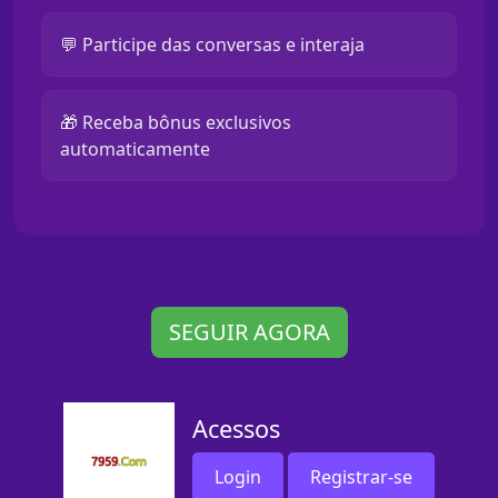
💬 Participe das conversas e interaja
🎁 Receba bônus exclusivos
automaticamente
SEGUIR AGORA
Acessos
Login
Registrar-se