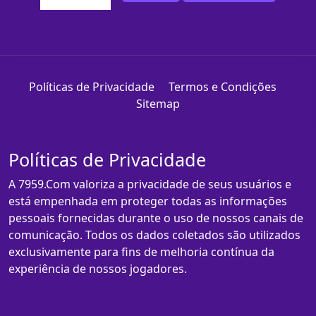
Políticas de Privacidade
Termos e Condições
Sitemap
Políticas de Privacidade
A 7959.Com valoriza a privacidade de seus usuários e
está empenhada em proteger todas as informações
pessoais fornecidas durante o uso de nossos canais de
comunicação. Todos os dados coletados são utilizados
exclusivamente para fins de melhoria contínua da
experiência de nossos jogadores.