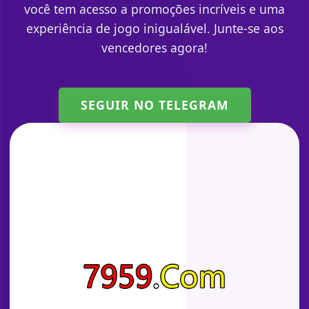
você tem acesso a promoções incríveis e uma
experiência de jogo inigualável. Junte-se aos
vencedores agora!
SEGUIR NO TELEGRAM