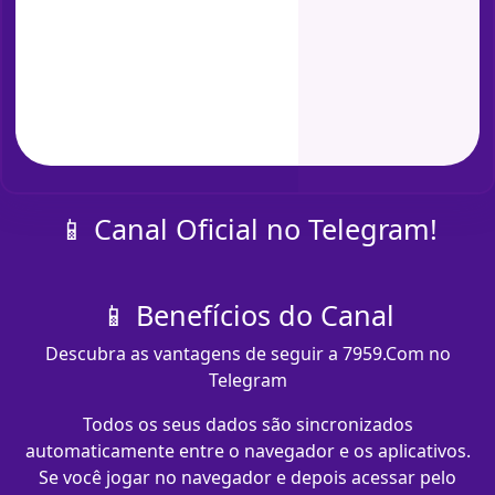
📱 Canal Oficial no Telegram!
📱 Benefícios do Canal
Descubra as vantagens de seguir a 7959.Com no
Telegram
Todos os seus dados são sincronizados
automaticamente entre o navegador e os aplicativos.
Se você jogar no navegador e depois acessar pelo