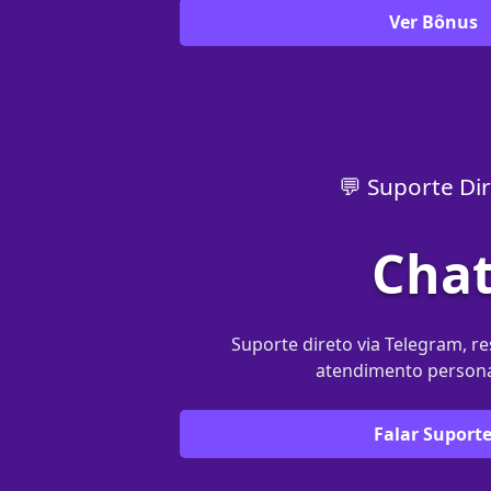
Ver Bônus
💬 Suporte Di
Cha
Suporte direto via Telegram, r
atendimento persona
Falar Suport