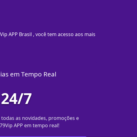
ip APP Brasil , você tem acesso aos mais
cias em Tempo Real
24/7
e todas as novidades, promoções e
 79Vip APP em tempo real!