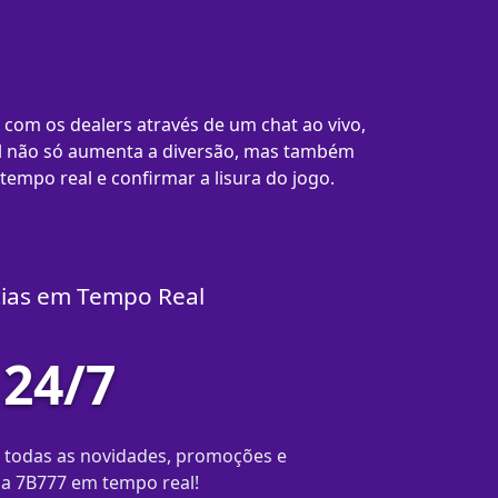
 com os dealers através de um chat ao vivo,
ial não só aumenta a diversão, mas também
empo real e confirmar a lisura do jogo.
cias em Tempo Real
24/7
e todas as novidades, promoções e
da 7B777 em tempo real!