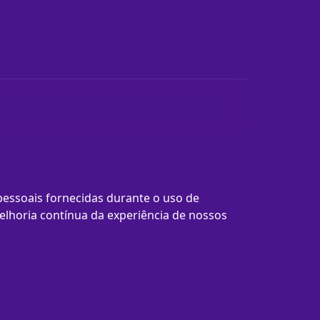
pessoais fornecidas durante o uso de
elhoria contínua da experiência de nossos