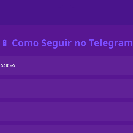
📱 Como Seguir no Telegram
ositivo