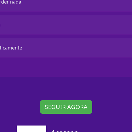
erder nada
a
aticamente
SEGUIR AGORA