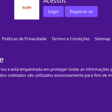
Acessos
Login
Registrar-se
Políticas de Privacidade
Termos e Condições
Sitemap
de
ários e está empenhada em proteger todas as informações 
os coletados são utilizados exclusivamente para fins de m