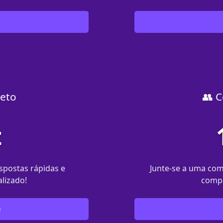
reto
👥 
t
espostas rápidas e
Junte-se a uma com
lizado!
compa
e