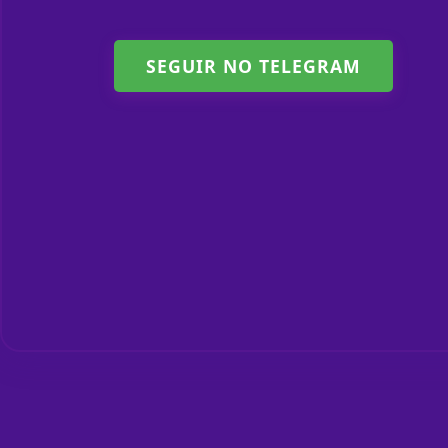
SEGUIR NO TELEGRAM