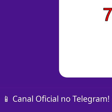
📱 Canal Oficial no Telegram!