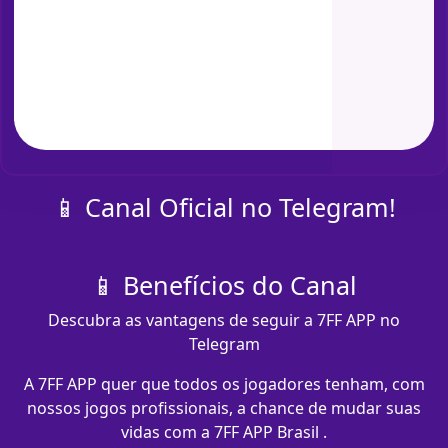
📱 Canal Oficial no Telegram!
📱 Benefícios do Canal
Descubra as vantagens de seguir a 7FF APP no
Telegram
A 7FF APP quer que todos os jogadores tenham, com
nossos jogos profissionais, a chance de mudar suas
vidas com a 7FF APP Brasil .