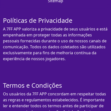
Sitemap
Políticas de Privacidade
A 7FF APP valoriza a privacidade de seus usuários e está
empenhada em proteger todas as informações
pessoais fornecidas durante o uso de nossos canais de
comunicação. Todos os dados coletados são utilizados
exclusivamente para fins de melhoria contínua da
experiência de nossos jogadores.
Termos e Condições
Os usuários da 7FF APP concordam em respeitar todas
as regras e regulamentos estabelecidos. É importante
ler e entender todos os termos antes de participar de