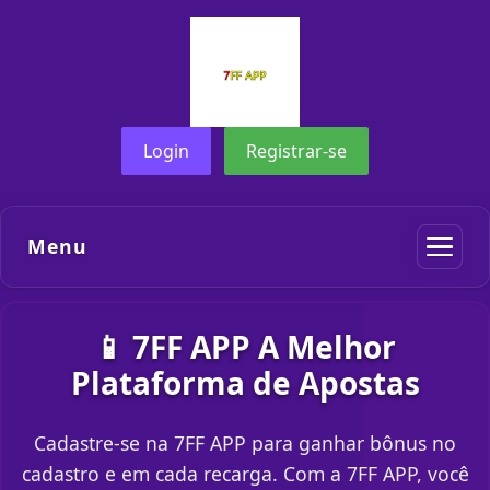
Login
Registrar-se
Menu
📱 7FF APP A Melhor
Plataforma de Apostas
Cadastre-se na 7FF APP para ganhar bônus no
cadastro e em cada recarga. Com a 7FF APP, você