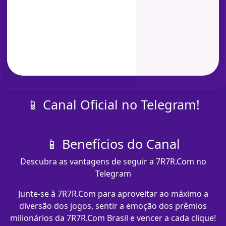
📱 Canal Oficial no Telegram!
📱 Benefícios do Canal
Descubra as vantagens de seguir a 7R7R.Com no
Telegram
Junte-se à 7R7R.Com para aproveitar ao máximo a
diversão dos jogos, sentir a emoção dos prêmios
milionários da 7R7R.Com Brasil e vencer a cada clique!