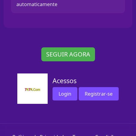
automaticamente
SEGUIR AGORA
Acessos
Login
Registrar-se