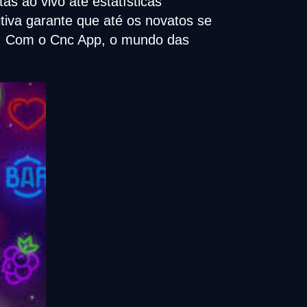
s ao vivo até estatísticas
itiva garante que até os novatos se
ia. Com o Cnc App, o mundo das