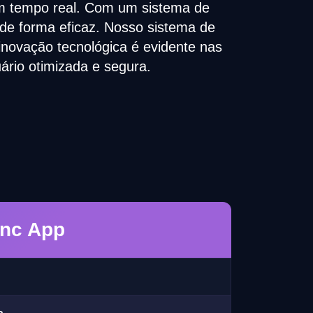
em tempo real. Com um sistema de
 de forma eficaz. Nosso sistema de
inovação tecnológica é evidente nas
ário otimizada e segura.
Cnc App