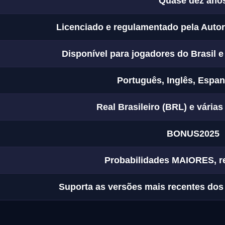
Quase dez ano
Licenciado e regulamentado pela Autor
Disponível para jogadores do Brasil e
Português, Inglês, Espan
Real Brasileiro (BRL) e vária
BONUS2025
Probabilidades MAIORES, re
Suporta as versões mais recentes dos