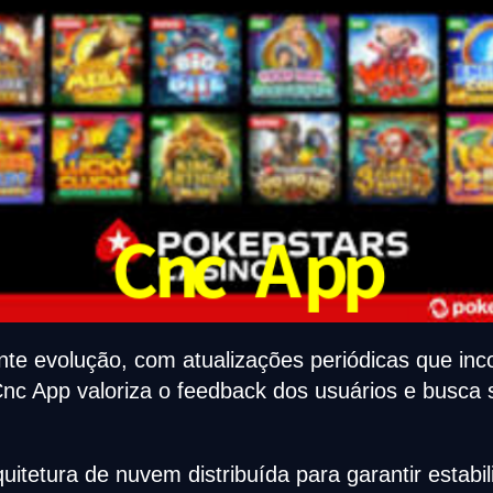
nte evolução, com atualizações periódicas que in
c App valoriza o feedback dos usuários e busca 
uitetura de nuvem distribuída para garantir estabil