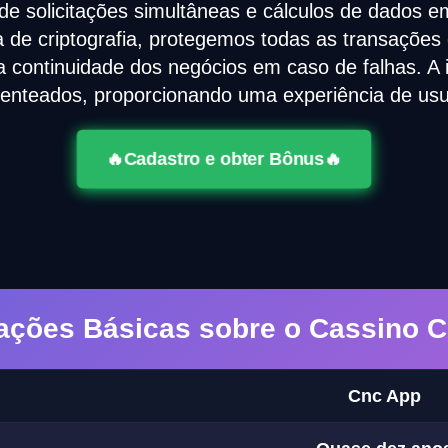
e solicitações simultâneas e cálculos de dados 
 de criptografia, protegemos todas as transações
 continuidade dos negócios em caso de falhas. A 
atenteados, proporcionando uma experiência de usu
🔥Cadastro e obter Bônus🔥
ações Básicas sobre o Cassino 
Cnc App