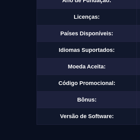
Ano de Fundação:
Licenças:
Países Disponíveis:
Idiomas Suportados:
Moeda Aceita:
Código Promocional:
Bônus:
Versão de Software: